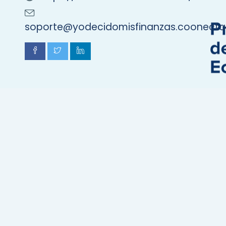
soporte@yodecidomisfinanzas.coonect